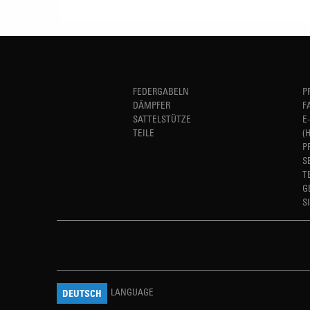
FEDERGABELN
P
DÄMPFER
F
SATTELSTÜTZE
E
TEILE
(
P
S
T
G
S
LANGUAGE
DEUTSCH