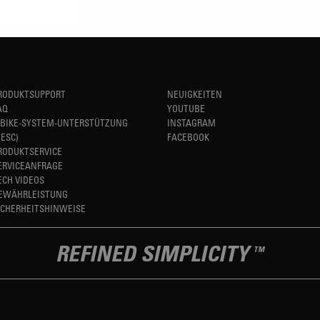
RODUKTSUPPORT
NEUIGKEITEN
AQ
YOUTUBE
-BIKE-SYSTEM-UNTERSTÜTZUNG
INSTAGRAM
HESC)
FACEBOOK
RODUKTSERVICE
ERVICEANFRAGE
ECH VIDEOS
EWÄHRLEISTUNG
ICHERHEITSHINWEISE
REFINED SIMPLICITY
TM