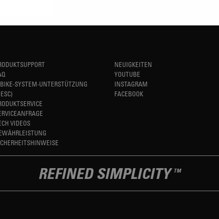
RODUKTSUPPORT
NEUIGKEITEN
AQ
YOUTUBE
-BIKE-SYSTEM-UNTERSTÜTZUNG
INSTAGRAM
HESC)
FACEBOOK
RODUKTSERVICE
ERVICEANFRAGE
ECH VIDEOS
EWÄHRLEISTUNG
ICHERHEITSHINWEISE
REFINED SIMPLICITY
TM