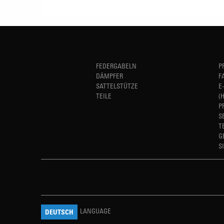
FEDERGABELN
P
DÄMPFER
F
SATTELSTÜTZE
E
TEILE
(
P
S
T
G
S
LANGUAGE
DEUTSCH