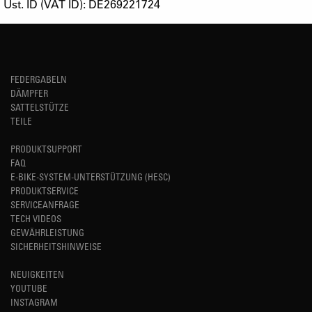
Ust. ID (VAT ID): DE269221724
FEDERGABELN
DÄMPFER
SATTELSTÜTZE
TEILE
PRODUKTSUPPORT
FAQ
E-BIKE-SYSTEM-UNTERSTÜTZUNG (HESC)
PRODUKTSERVICE
SERVICEANFRAGE
TECH VIDEOS
GEWÄHRLEISTUNG
SICHERHEITSHINWEISE
NEUIGKEITEN
YOUTUBE
INSTAGRAM