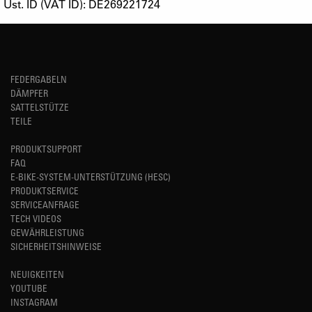
Ust. ID (VAT ID): DE269221724
FEDERGABELN
DÄMPFER
SATTELSTÜTZE
TEILE
PRODUKTSUPPORT
FAQ
E-BIKE-SYSTEM-UNTERSTÜTZUNG (HESC)
PRODUKTSERVICE
SERVICEANFRAGE
TECH VIDEOS
GEWÄHRLEISTUNG
SICHERHEITSHINWEISE
NEUIGKEITEN
YOUTUBE
INSTAGRAM