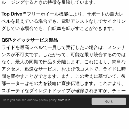
ルージングするときの特徴を反映しています。
Top Drive™
フリーホイール機能により、サポートの最大レ
ベルを超えている場合でも、電動アシストなしでサイクリン
グしている場合でも、自転車を転がすことができます。
QSP-クイックサービス製品
ライドを最高レベルで一貫して実行したい場合は、メンテナ
ンスが不可欠です。したがって、可能な限り統合するのでは
なく、最大の同期で部品を分離します。これにより、簡単な
アクセス、迅速なサービス、および低コストで、ライドに時
間を費やすことができます。また、この考えに基づいて、後
部モーターはその力を後輪に直接伝達します。これにより、
スポーティなダイレクトドライブが確保されますが、チェー
ンとスプロケットのストレスも解消されます。また、e-biker
Here you can see our new privacy policy.
More info.
Got it
が探しているフローを中断することなく、いつでもシフトを
実行できます。
2017年に、スルーアクスルと冷却フィンを備えた途方もなく