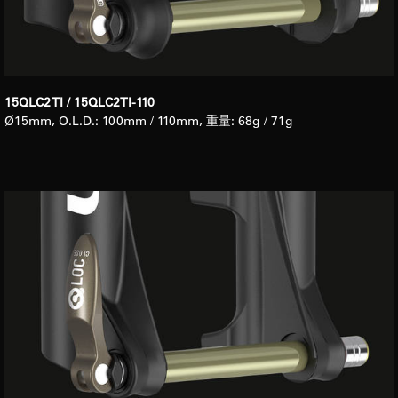
15QLC2 TI / 15QLC2TI-110
Ø15mm, O.L.D.: 100mm / 110mm, 重量: 68g / 71g