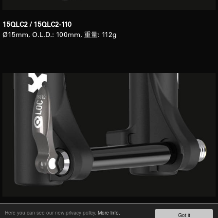
15QLC2 / 15QLC2-110
Ø15mm, O.L.D.: 100mm, 重量: 112g
20QLC2
Here you can see our new privacy policy.
More info.
Got it