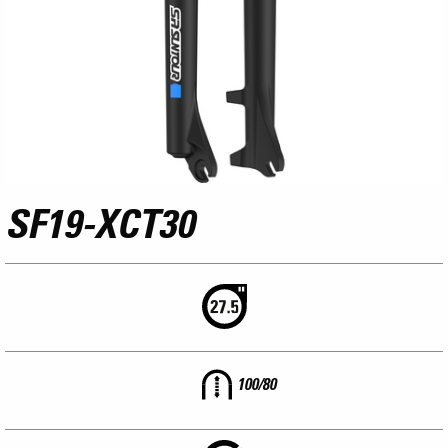
SF19-XCT30
100/80