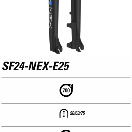
SF24-NEX-E25
50/63/75