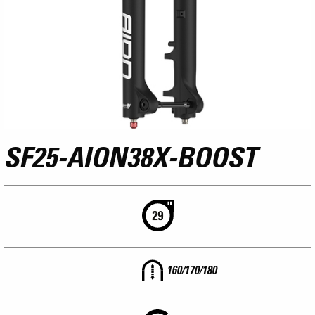
SF25-AION38X-BOOST
160/170/180