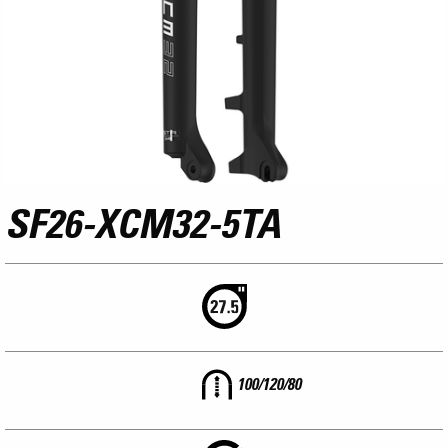
SF26-XCM32-5TA
100/120/80