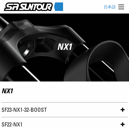
日本語
NX1
NX1
SF23-NX1-32-BOOST
SF22-NX1