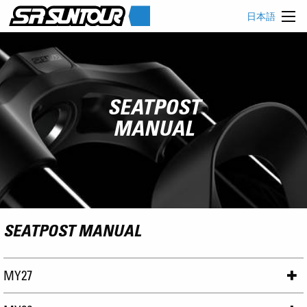
日本語
SEATPOST
MANUAL
SEATPOST MANUAL
MY27