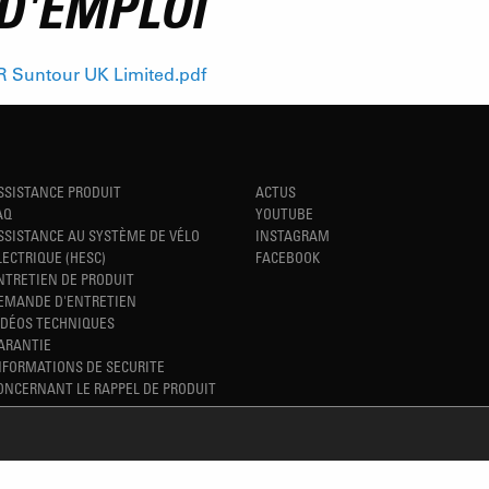
D'EMPLOI
 Suntour UK Limited.pdf
SSISTANCE PRODUIT
ACTUS
AQ
YOUTUBE
SSISTANCE AU SYSTÈME DE VÉLO
INSTAGRAM
LECTRIQUE (HESC)
FACEBOOK
NTRETIEN DE PRODUIT
EMANDE D'ENTRETIEN
IDÉOS TECHNIQUES
ARANTIE
NFORMATIONS DE SECURITE
ONCERNANT LE RAPPEL DE PRODUIT
REFINED SIMPLICITY
TM