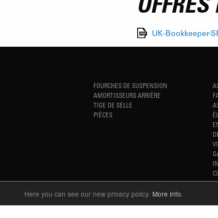
OFFRES 
UK-Bookkeeper-SR
FOURCHES DE SUSPENSION
A
AMORTISSEURS ARRIÈRE
F
TIGE DE SELLE
A
PIÈCES
É
E
D
V
G
I
C
Here you can see our new privacy policy.
More info.