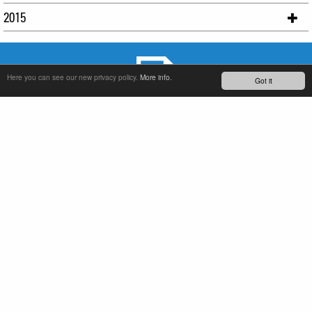
2015
Here you can see our new privacy policy.
More info.
Got it
ENTRETIEN ET ASSISTANCE PRODUIT
DISTRIBUTEURS GLOBAUX
ZONE DE TÉLÉCHARGEMENT