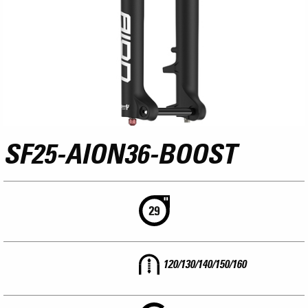
SF25-AION36-BOOST
120/130/140/150/160