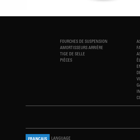
FOURCHES DE SUSPENSION
A
AMORTISSEURS ARRIÈRE
F
TIGE DE SELLE
A
PIÈCES
É
E
D
V
G
I
C
LANGUAGE
FRANÇAIS