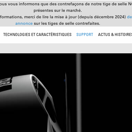
nous vous informons que des contrefaçons de notre tige de selle 
présentes sur le marché.
nformations, merci de lire la mise à jour (depuis décembre 2024)
de
annonce
sur les tiges de selle contrefaites.
TECHNOLOGIES ET CARACTÉRISTIQUES
SUPPORT
ACTUS & HISTOIRE