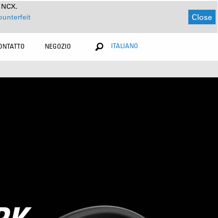
a NCX.
Close
ounterfeit
ITALIANO
ONTATTO
NEGOZIO