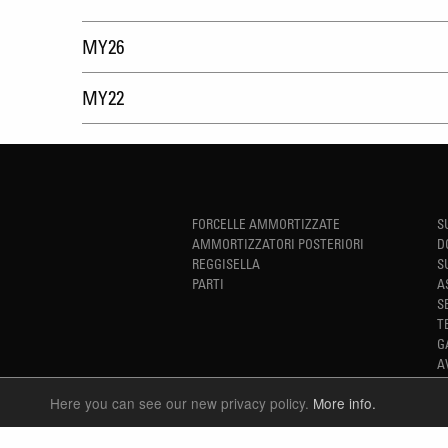
MY26
MY22
FORCELLE AMMORTIZZATE
S
AMMORTIZZATORI POSTERIORI
D
REGGISELLA
S
PARTI
A
S
T
G
A
Here you can see our new privacy policy.
More info.