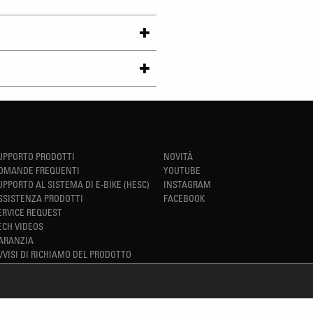
UPPORTO PRODOTTI
NOVITÀ
OMANDE FREQUENTI
YOUTUBE
UPPORTO AL SISTEMA DI E-BIKE (HESC)
INSTAGRAM
SSISTENZA PRODOTTI
FACEBOOK
ERVICE REQUEST
ECH VIDEOS
ARANZIA
VVISI DI RICHIAMO DEL PRODOTTO
REFINED SIMPLICITY
TM