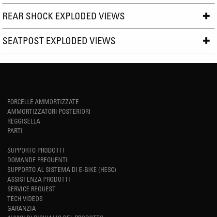
REAR SHOCK EXPLODED VIEWS
SEATPOST EXPLODED VIEWS
FORCELLE AMMORTIZZATE
AMMORTIZZATORI POSTERIORI
REGGISELLA
PARTI
SUPPORTO PRODOTTI
DOMANDE FREQUENTI
SUPPORTO AL SISTEMA DI E-BIKE (HESC)
ASSISTENZA PRODOTTI
SERVICE REQUEST
TECH VIDEOS
GARANZIA