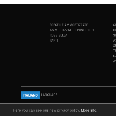
FORCELLE AMMORTIZZATE
S
AMMORTIZZATORI POSTERIORI
D
REGGISELLA
S
PARTI
A
S
T
G
A
LANGUAGE
ITALIANO
Here you can see our new privacy policy.
More info.