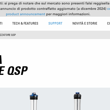
nti: si prega di notare che sul mercato sono presenti falsi reggisell
 annuncio di prodotto contraffatto aggiornato (a dicembre 2024)
c
product announcement
per maggiori informazioni.
TI
TECH & FEATURES
SUPPORT
NOVITÀ E STORIE
C
IZZATORE QSP
A
E QSP