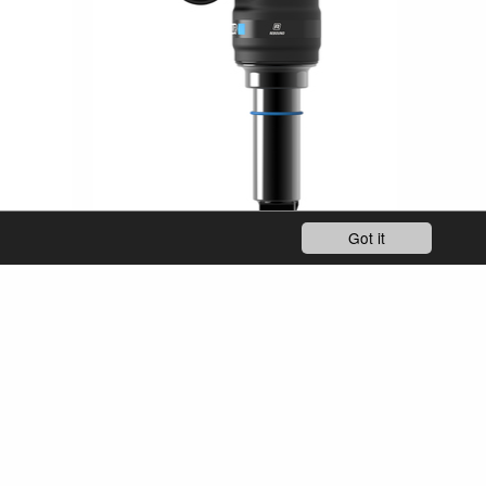
Got it
RS24-TRIAIR2 R METRIC
Enduro
eMTB_MTB Enduro