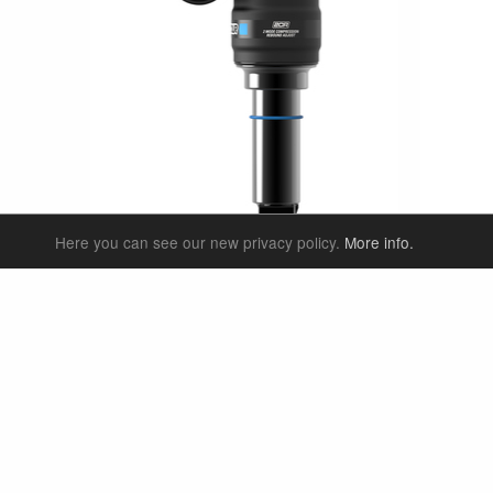
Here you can see our new privacy policy.
More info.
RS24-TRIAIR2 2CR INCH
RS24-TR
eMTB_MTB Enduro