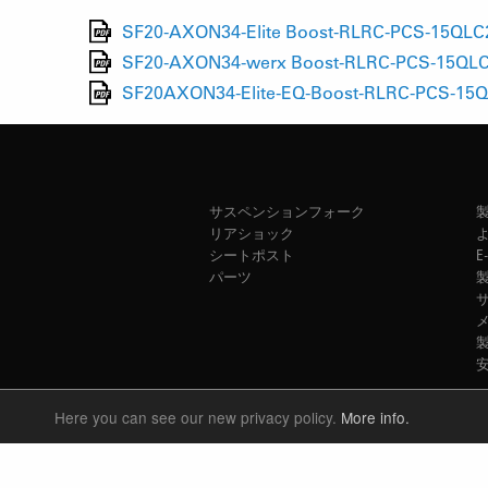
SF20-AXON34-Elite Boost-RLRC-PCS-15QLC2
SF20-AXON34-werx Boost-RLRC-PCS-15QLC2T
SF20AXON34-Elite-EQ-Boost-RLRC-PCS-15QL
サスペンションフォーク
リアショック
シートポスト
E
パーツ
Here you can see our new privacy policy.
More info.