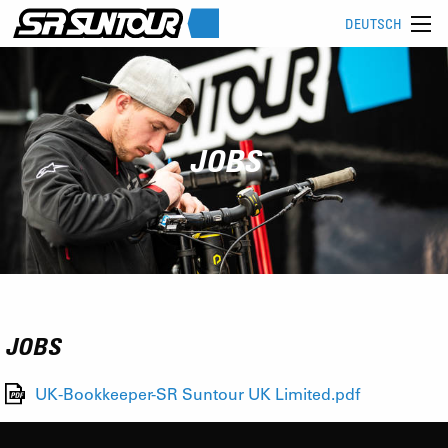
DEUTSCH
JOBS
JOBS
UK-Bookkeeper-SR Suntour UK Limited.pdf