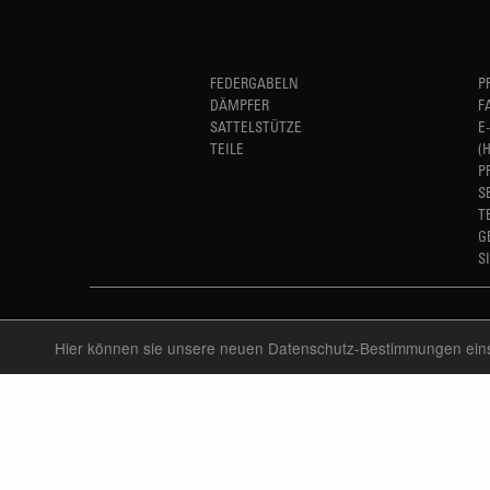
FEDERGABELN
P
DÄMPFER
F
SATTELSTÜTZE
E
TEILE
(
P
S
T
G
S
Hier können sie unsere neuen Datenschutz-Bestimmungen ei
LANGUAGE
DEUTSCH