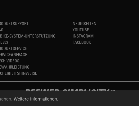
RODUKTSUPPORT
NEUIGKEITEN
AQ
YOUTUBE
-BIKE-SYSTEM-UNTERSTÜTZUNG
INSTAGRAM
HESC)
FACEBOOK
RODUKTSERVICE
ERVICEANFRAGE
ECH VIDEOS
EWÄHRLEISTUNG
ICHERHEITSHINWEISE
REFINED SIMPLICITY
TM
nsehen.
Weitere Informationen.