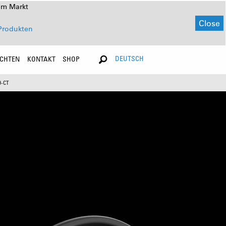
em Markt
Close
Produkten
DEUTSCH
ICHTEN
KONTAKT
SHOP
9-CT