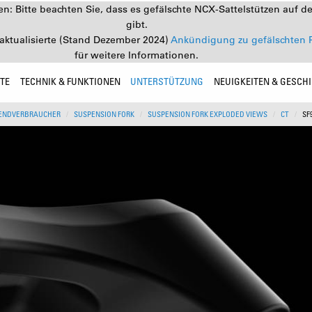
: Bitte beachten Sie, dass es gefälschte NCX-Sattelstützen auf d
gibt.
aktualisierte (Stand Dezember 2024)
Ankündigung zu gefälschten 
für weitere Informationen.
TE
TECHNIK & FUNKTIONEN
UNTERSTÜTZUNG
NEUIGKEITEN & GESCH
ENDVERBRAUCHER
SUSPENSION FORK
SUSPENSION FORK EXPLODED VIEWS
CT
SF