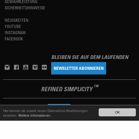
GEWÄHRLEISTUNG
SICHERHEITSHINWEISE
NEUIGKEITEN
YOUTUBE
INSTAGRAM
FACEBOOK
BLEIBEN SIE AUF DEM LAUFENDEN
NEWSLETTER ABONNIEREN
TM
REFINED SIMPLICITY
LANGUAGE
DEUTSCH
Hier können sie unsere neuen Datenschutz-Bestimmungen
OK
einsehen.
Weitere Informationen.
TERMS OF USE
DATENSCHUTZERKLÄRUNG
IMPRESSUM