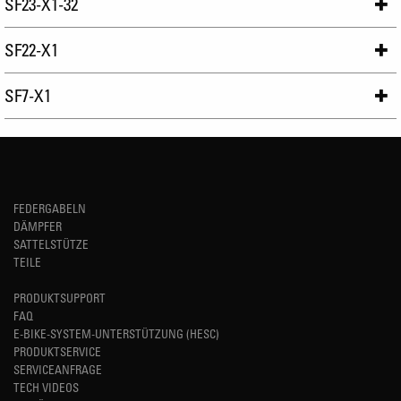
SF23-X1-32
SF22-X1
SF7-X1
FEDERGABELN
DÄMPFER
SATTELSTÜTZE
TEILE
PRODUKTSUPPORT
FAQ
E-BIKE-SYSTEM-UNTERSTÜTZUNG (HESC)
PRODUKTSERVICE
SERVICEANFRAGE
TECH VIDEOS