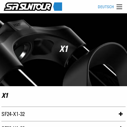
DEUTSCH
X1
X1
SF24-X1-32