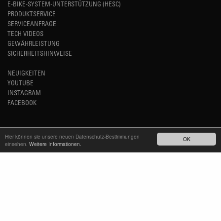
E-BIKE-SYSTEM-UNTERSTÜTZUNG (HESC)
PRODUKTSERVICE
SERVICEANFRAGE
TECH VIDEOS
GEWÄHRLEISTUNG
SICHERHEITSHINWEISE
NEUIGKEITEN
YOUTUBE
INSTAGRAM
FACEBOOK
BLEIBEN SIE AUF DEM LAUFENDEN
Hier können sie unsere neuen Datenschutz-Bestimmungen
OK
einsehen.
Weitere Informationen.
NEWSLETTER ABONNIEREN
TM
REFINED SIMPLICITY
LANGUAGE
DEUTSCH