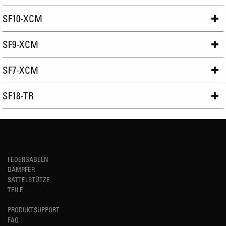
SF10-XCM
SF9-XCM
SF7-XCM
SF18-TR
FEDERGABELN
DÄMPFER
SATTELSTÜTZE
TEILE
PRODUKTSUPPORT
FAQ