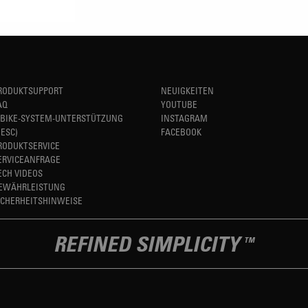
RODUKTSUPPORT
NEUIGKEITEN
AQ
YOUTUBE
-BIKE-SYSTEM-UNTERSTÜTZUNG
INSTAGRAM
HESC)
FACEBOOK
RODUKTSERVICE
ERVICEANFRAGE
ECH VIDEOS
EWÄHRLEISTUNG
ICHERHEITSHINWEISE
REFINED SIMPLICITY
TM