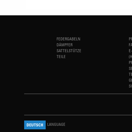
FEDERGABELN
P
DÄMPFER
F
SATTELSTÜTZE
E
TEILE
(
P
S
T
G
S
LANGUAGE
DEUTSCH