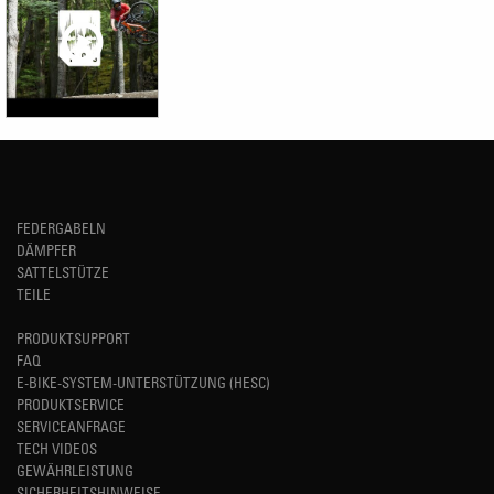
FEDERGABELN
DÄMPFER
SATTELSTÜTZE
TEILE
PRODUKTSUPPORT
FAQ
E-BIKE-SYSTEM-UNTERSTÜTZUNG (HESC)
PRODUKTSERVICE
SERVICEANFRAGE
TECH VIDEOS
GEWÄHRLEISTUNG
SICHERHEITSHINWEISE