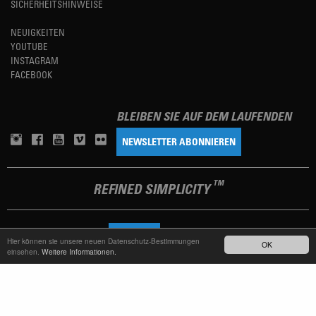
SICHERHEITSHINWEISE
NEUIGKEITEN
YOUTUBE
INSTAGRAM
FACEBOOK
BLEIBEN SIE AUF DEM LAUFENDEN
NEWSLETTER ABONNIEREN
TM
REFINED SIMPLICITY
LANGUAGE
DEUTSCH
Hier können sie unsere neuen Datenschutz-Bestimmungen
OK
einsehen.
Weitere Informationen.
TERMS OF USE
DATENSCHUTZERKLÄRUNG
IMPRESSUM