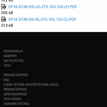
SF14-XCM-DS-LO-27.5-100,120-(2).PDF
505 kB
SF14-XCM-DS-RL-27.5-100,120-(2).PDF
513 kB
FEDERGABELN
DÄMPFER
SATTELSTÜTZE
TEILE
PRODUKTSUPPORT
FAQ
E-BIKE-SYSTEM-UNTERSTÜTZUNG (HESC)
PRODUKTSERVICE
SERVICEANFRAGE
TECH VIDEOS
GEWÄHRLEISTUNG