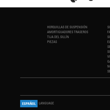
HORQUILLAS DE SUSPENSIÓN
S
AMORTIGUADORES TRASEROS
F
TIJA DEL SILLÍN
S
PIEZAS
E
S
S
V
G
N
S
LANGUAGE
ESPAÑOL