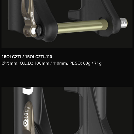
15QLC2 TI / 15QLC2TI-110
Ø15mm, O.L.D.: 100mm / 110mm, PESO: 68g / 71g