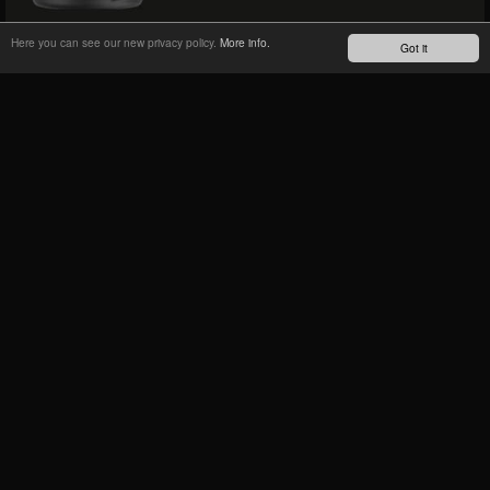
Here you can see our new privacy policy.
More info.
Got it
20QLC2
Ø20mm, O.L.D.: 110mm, PESO: 140g
15QLC32 / 15QLC32-110