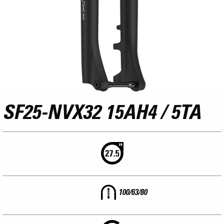
SF25-NVX32 15AH4 / 5TA
100/63/80