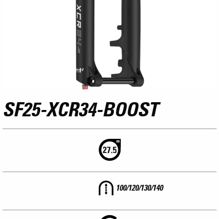
SF25-XCR34-BOOST
100/120/130/140