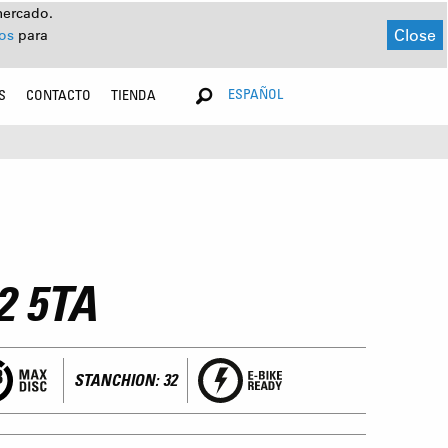
mercado.
Close
dos
para
ESPAÑOL
S
CONTACTO
TIENDA
2 5TA
STANCHION: 32