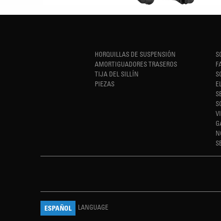
HORQUILLAS DE SUSPENSIÓN
S
AMORTIGUADORES TRASEROS
F
TIJA DEL SILLÍN
S
PIEZAS
E
S
S
V
G
N
S
LANGUAGE
ESPAÑOL