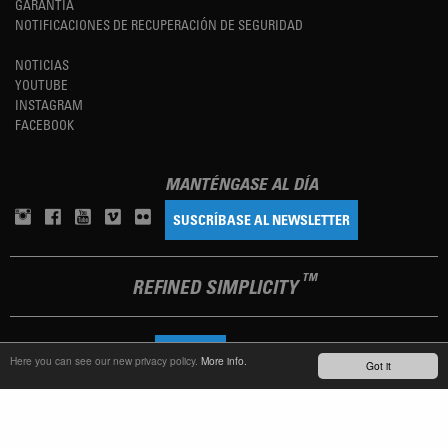
GARANTÍA
NOTIFICACIONES DE RECUPERACIÓN DE SEGURIDAD
NOTICIAS
YOUTUBE
INSTAGRAM
FACEBOOK
MANTÉNGASE AL DÍA
SUSCRÍBASE AL NEWSLETTER
TM
REFINED SIMPLICITY
LANGUAGE
ESPAÑOL
Here you can see our new privacy policy.
More info.
Got it
TERMS OF USE
PRIVACY POLICY
IMPRINT