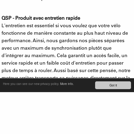
QSP - Produit avec entretien rapide
L'entretien est essentiel si vous voulez que votre vélo
fonctionne de manière constante au plus haut niveau de
performance. Ainsi, nous gardons nos pièces séparées
avec un maximum de synchronisation plutôt que
d'intégrer au maximum. Cela garantit un accès facile, un
service rapide et un faible coût d'entretien pour passer
plus de temps à rouler. Aussi basé sur cette pensée, notre
moteur arrière transporte sa puissance directement sur la
Here you can see our new privacy policy.
More info.
roue arrière. Cela garantit un entraînement dynamique
Got it
direct, mais réduit également la contrainte sur la chaîne et
les pignons. Le changement de vitesse peut également
être effectué à tout moment sans entraver la fluidité du
pédalage.
En 2017, nous avons ajouté un moteur de 500 W