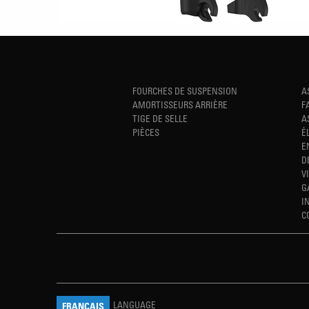
FOURCHES DE SUSPENSION
A
AMORTISSEURS ARRIÈRE
F
TIGE DE SELLE
A
PIÈCES
É
E
D
V
G
I
C
LANGUAGE
FRANÇAIS