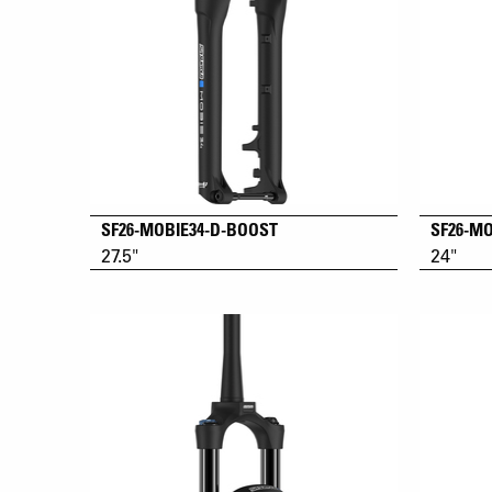
SF26-MOBIE34-D-BOOST
SF26-MO
27.5"
24"
eSUB_Full Suspension & Hardtail