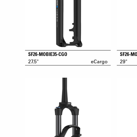
SF26-MOBIE35-CGO
SF26-M
27.5"
eCargo
29"
eSUB_