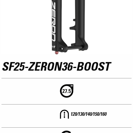
SF25-ZERON36-BOOST
120/130/140/150/160