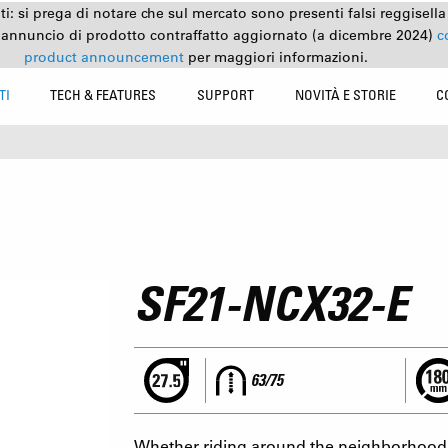
nti: si prega di notare che sul mercato sono presenti falsi reggisell
 annuncio di prodotto contraffatto aggiornato (a dicembre 2024)
c
product announcement
per maggiori informazioni.
TI
TECH & FEATURES
SUPPORT
NOVITÀ E STORIE
C
SF21-NCX32-E
63/75
Whether riding around the neighborhood o