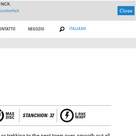
a NCX.
Close
ounterfeit
ITALIANO
ONTATTO
NEGOZIO
STANCHION: 32
r trekking to the next town over, smooth out all