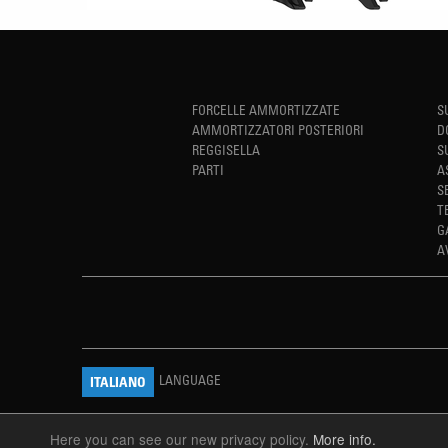
FORCELLE AMMORTIZZATE
S
AMMORTIZZATORI POSTERIORI
D
REGGISELLA
S
PARTI
A
S
T
G
A
LANGUAGE
ITALIANO
Here you can see our new privacy policy.
More info.