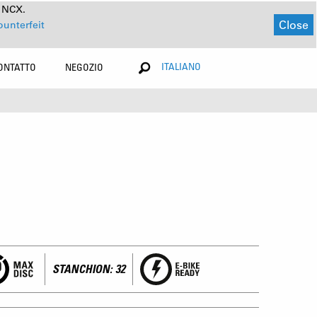
a NCX.
Close
ounterfeit
ITALIANO
ONTATTO
NEGOZIO
STANCHION: 32