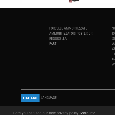
FORCELLE AMMORTIZZATE
S
AMMORTIZZATORI POSTERIORI
D
REGGISELLA
S
PARTI
A
S
T
G
A
LANGUAGE
ITALIANO
Here you can see our new privacy policy.
More info.