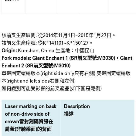
該前叉
生產
區間
:
從
2014
年
11
月
1
日
~2015
年
1
月
27
日。
該前叉
生產
序號
:
從
K*
141101~
K*
150127
。
Origin:
Kunshan, China
生產地：中國昆山
Fork models:
Giant Enchant 1 (SR
前叉型號
:M3030)
，
Giant
Enchant 2 (SR
前叉型號
:M3010)
單邊固定螺絲版本
(right side only
只有右側
)
雙邊固定螺絲版
本
(right and left sides
右側和左側
)
如何識別可能受影響的前叉產品
(
如下圖是範例
)
Laser marking on back
Description
of non-drive side of
描述
crown
雷射刻碼資訊在
肩蓋
(
非騎乘面
)
的背面