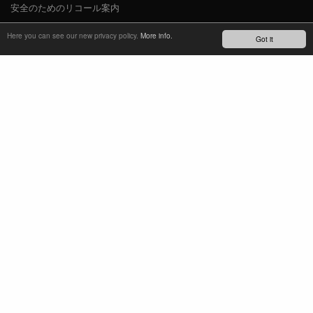
安全のためのリコール案内
ニュース
Here you can see our new privacy policy.
More info.
Got it
YOUTUBE
INSTAGRAM
FACEBOOK
最新情報を得る
ニュースレター購読
TM
REFINED SIMPLICITY
LANGUAGE
日本語
TERMS OF USE
PRIVACY POLICY
IMPRINT