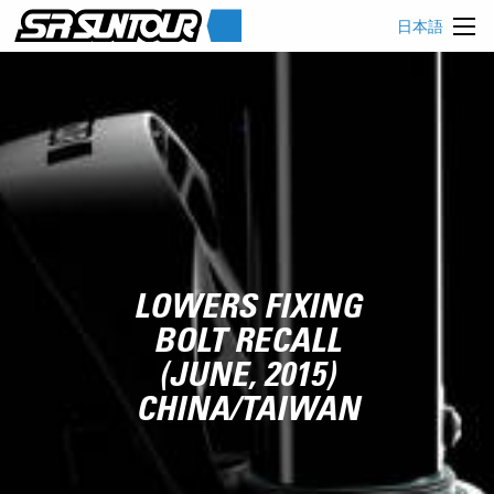
日本語
LOWERS FIXING
BOLT RECALL
(JUNE, 2015)
CHINA/TAIWAN