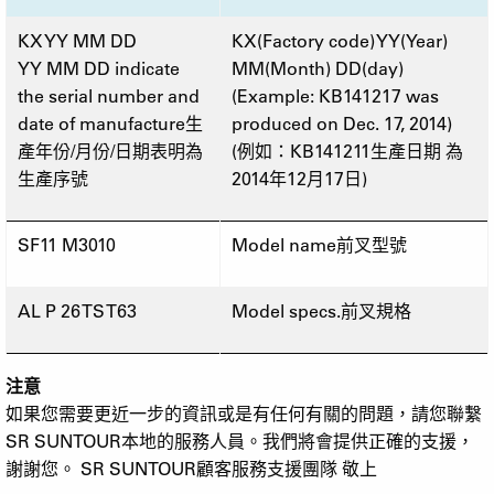
KX YY MM DD
KX(Factory code) YY(Year)
YY MM DD indicate
MM(Month) DD(day)
the serial number and
(Example: KB141217 was
date of manufacture
生
produced on Dec. 17, 2014)
產年份
/
月份
/
日期表明為
(
例如：
KB141211
生產日期
為
生產序號
2014
年
12
月
17
日
)
SF11 M3010
Model name
前叉型號
AL P 26 TS T63
Model specs.
前叉規格
注意
如果您需要更近一步的資訊或是有任何有關的問題，請您聯繫
SR SUNTOUR
本地的服務人員。我們將會提供正確的支援，
謝謝您。
SR SUNTOUR
顧客服務支援團隊
敬上