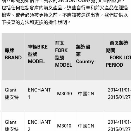
請立即識別如信件上列表的
SR SUNTOUR
的前叉產品型號，
包括任何在您倉庫的前叉產品。這些自行車和前叉產品在經過
檢查、或者必須被更換之前，不應該被運送出貨，我們提供以
下檢查的方法和更換的操作說明。
前叉
前叉
製造
車輛
BIKE
製
造
國
廠牌
FORK
期間
型號
家
BRAND
型號
FORK LO
MODEL
Country
MODEL
PERIOD
Giant
ENCHANT
2014/11/01
M3030
中國CN
捷安特
1
2015/01/27
Giant
ENCHANT
2014/11/01
M3010
中國CN
捷安特
2
2015/01/27