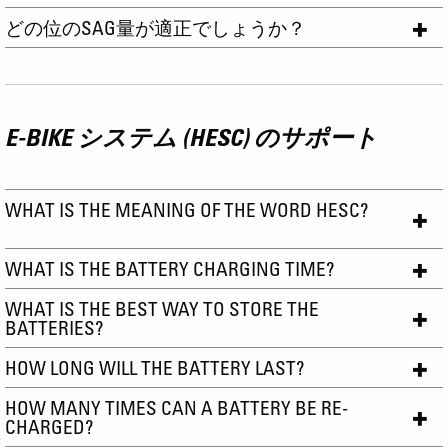
どの位のSAG量が適正でしょうか？
E-BIKE システム (HESC) のサポート
WHAT IS THE MEANING OF THE WORD HESC?
WHAT IS THE BATTERY CHARGING TIME?
WHAT IS THE BEST WAY TO STORE THE
BATTERIES?
HOW LONG WILL THE BATTERY LAST?
HOW MANY TIMES CAN A BATTERY BE RE-
CHARGED?