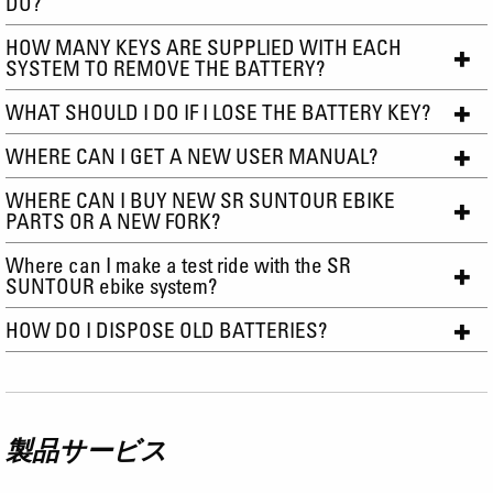
DO?
HOW MANY KEYS ARE SUPPLIED WITH EACH
SYSTEM TO REMOVE THE BATTERY?
WHAT SHOULD I DO IF I LOSE THE BATTERY KEY?
WHERE CAN I GET A NEW USER MANUAL?
WHERE CAN I BUY NEW SR SUNTOUR EBIKE
PARTS OR A NEW FORK?
Where can I make a test ride with the SR
SUNTOUR ebike system?
HOW DO I DISPOSE OLD BATTERIES?
製品サービス