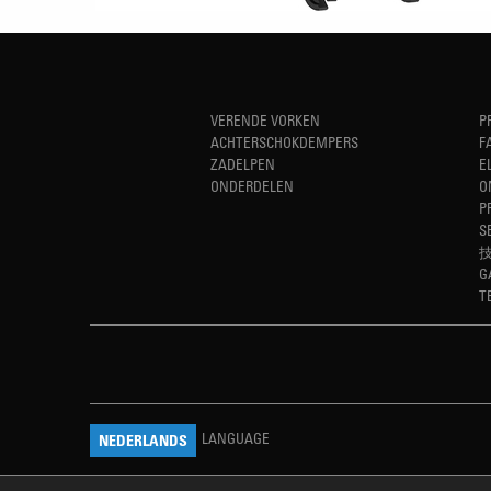
VERENDE VORKEN
P
ACHTERSCHOKDEMPERS
F
ZADELPEN
E
ONDERDELEN
O
P
S
G
T
LANGUAGE
NEDERLANDS