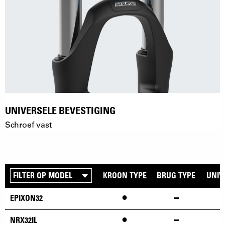
UNIVERSELE BEVESTIGING
Schroef vast
KROON TYPE
BRUG TYPE
UNIV
•
EPIXON32
•
NRX32IL