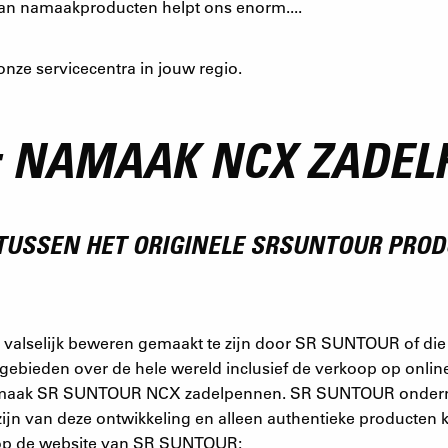
van namaakproducten helpt ons enorm....
nze servicecentra in jouw regio.
 NAMAAK NCX ZADEL
L TUSSEN HET ORIGINELE SRSUNTOUR PRO
valselijk beweren gemaakt te zijn door SR SUNTOUR of di
bieden over de hele wereld inclusief de verkoop op online
namaak SR SUNTOUR NCX zadelpennen. SR SUNTOUR ondernee
t zijn van deze ontwikkeling en alleen authentieke product
n op de website van SR SUNTOUR: