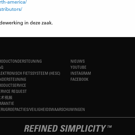
rth-america/
tributors/
dewerking in deze zaak.
RODUCTONDERSTEUNING
NIEUWS
AQ
YOUTUBE
LEKTRONISCH FIETSSYSTEEM (HESC)
INSTAGRAM
NDERSTEUNING
FACEBOOK
RODUCTSERVICE
ERVICE REQUEST
技术视频
ARANTIE
ERUGROEPACTIES/VEILIGHEIDSWAARSCHUWINGEN
REFINED SIMPLICITY
TM