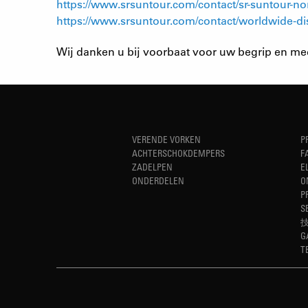
https://www.srsuntour.com/contact/sr-suntour-no
https://www.srsuntour.com/contact/worldwide-dis
Wij danken u bij voorbaat voor uw begrip en me
VERENDE VORKEN
P
ACHTERSCHOKDEMPERS
F
ZADELPEN
E
ONDERDELEN
O
P
S
G
T