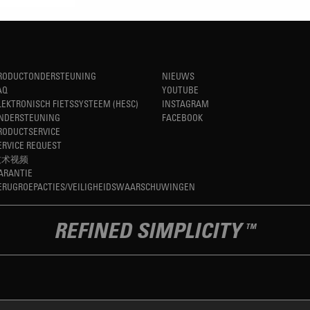
RODUCTONDERSTEUNING
NIEUWS
AQ
YOUTUBE
LEKTRONISCH FIETSSYSTEEM (HESC)
INSTAGRAM
NDERSTEUNING
FACEBOOK
RODUCTSERVICE
ERVICE REQUEST
技术视频
ARANTIE
ERUGROEPACTIES/VEILIGHEIDSWAARSCHUWINGEN
REFINED SIMPLICITY
TM