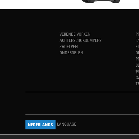
VERENDE VORKEN
P
ACHTERSCHOKDEMPERS
F
ZADELPEN
E
ONDERDELEN
O
P
S
G
T
LANGUAGE
NEDERLANDS