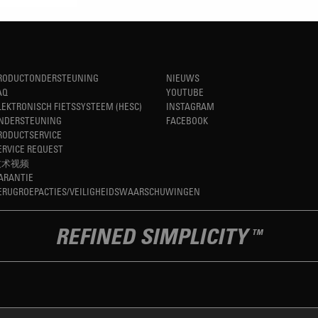
RODUCTONDERSTEUNING
NIEUWS
AQ
YOUTUBE
LEKTRONISCH FIETSSYSTEEM (HESC)
INSTAGRAM
NDERSTEUNING
FACEBOOK
RODUCTSERVICE
ERVICE REQUEST
技术视频
ARANTIE
ERUGROEPACTIES/VEILIGHEIDSWAARSCHUWINGEN
REFINED SIMPLICITY
TM