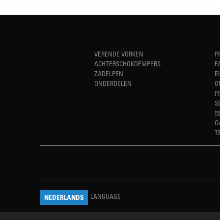
VERENDE VORKEN
P
ACHTERSCHOKDEMPERS
F
ZADELPEN
E
ONDERDELEN
O
P
S
G
T
LANGUAGE
NEDERLANDS