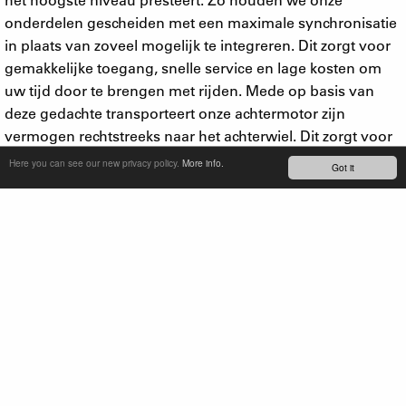
onderdelen gescheiden met een maximale synchronisatie
in plaats van zoveel mogelijk te integreren. Dit zorgt voor
gemakkelijke toegang, snelle service en lage kosten om
uw tijd door te brengen met rijden. Mede op basis van
deze gedachte transporteert onze achtermotor zijn
vermogen rechtstreeks naar het achterwiel. Dit zorgt voor
een sportieve directe aandrijving, maar ontlast ook ketting
Here you can see our new privacy policy.
More info.
Got it
en tandwielen. Ook kan er op elk moment worden
geschakeld zonder de stroom te onderbreken waarnaar e-
bikers op zoek zijn.
In 2017 hebben we een belachelijk krachtige 500W-motor
met een steekas en een koelvin toegevoegd, voor 2018 is
de 250W-versie bijgewerkt en geüpgraded om te
presteren als een berggeit. De nieuwe R250 High
Performance-motor heeft een verhoogd koppel van 60
Nm en onze software en hardware zijn perfect
gesynchroniseerd om te voldoen aan de eisen van