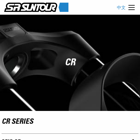
中文
CR
CR SERIES